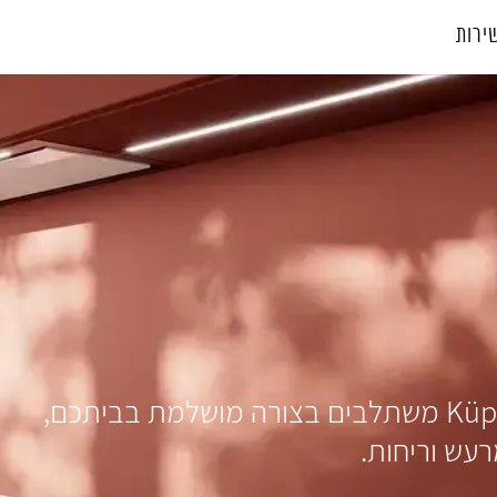
ירות
גלו מדוע קולטי האדים של Küppersbusch משתלבים בצורה מושלמת בביתכם,
רעש וריחות.