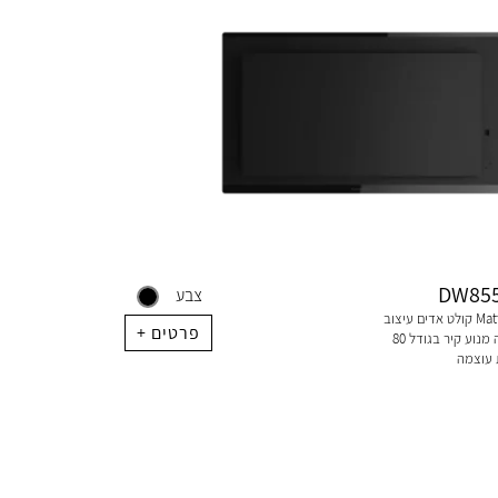
DW855
צבע
קולט אדים עיצוב MattBlack. מרווח
+ פרטים
ראש עם מכסה מנוע קיר בגודל 80