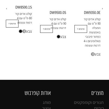
DW8500.1S
‹
›
DW9500.0S
DW9350.0E
קולט אדים קיר
80 ​​ס"מ עם 4
קולט אדים קיר
קולט אדים קיר
רמות עוצמה
90 ס"מ עם
90 ס"מ עם 4
+ פרטים
הפעלה
דרגות עוצמה
+ פרטים
+ פרטים
צבע
באמצעות
צבע
כפתור סיבובי
מאלומיניום ו-4
דרגות עוצמה
צבע
מוצרים
אודות קופרבוש
תנורים וקומפקטים
מותג
כיריים
עיצוב