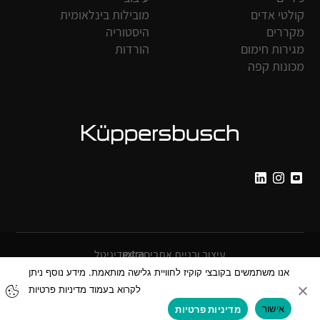
קולטי אדים
מובילות בינלאומית
מקררים
היסטוריה
מגירות חימום
הורדות
מכונות קפה
עיצוב ובניית אתרים
דיגיטל
אנו משתמשים בקובצי קוקיז לחוויית גלישה מותאמת. מידע נוסף ניתן
מדיניות הפרטיות
הצהרת נגישות
לקרוא בעמוד מדיניות פרטיות
© כל הזכויות שמורות ל-Küppersbusch בע”מ
אישור
מדיניות פרטיות