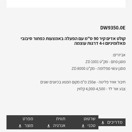
DW9350.0E
קולט אדים קיר 90 ס"מ עם הפעלה באמצעות כפתור סיבובי
מאלומיניום ו-4 דרגות עוצמה
אביזרים:
מסנן פחם - מק"ט 1001 ZD
מסנן עשוי מפלזמה - מק"ט 8000 ZD
חיבור אוויר פליטה - 150ø מ"מ מקום המנוע בכיוונים שונים
צבע אור לד - 4,000-4,500 קלווין
שרטוט
תווית
מפרט
מדריכים
טכני
אנרגיה
מוצר