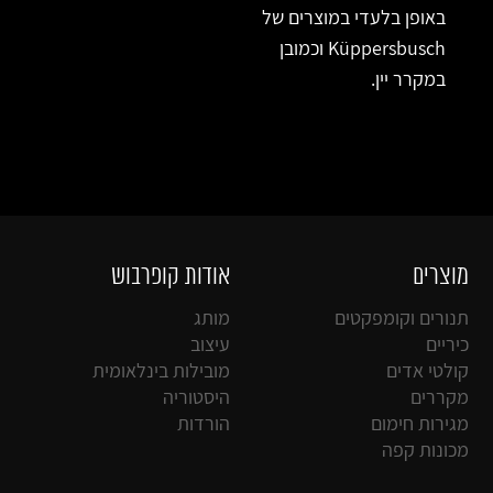
באופן בלעדי במוצרים של
Küppersbusch וכמובן
במקרר יין.
מוצרים
אודות קופרבוש
תנורים וקומפקטים
מותג
כיריים
עיצוב
קולטי אדים
מובילות בינלאומית
מקררים
היסטוריה
מגירות חימום
הורדות
מכונות קפה