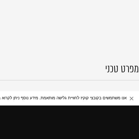
מפרט טכני
.0S
אנו משתמשים בקובצי קוקיז לחוויית גלישה מותאמת. מידע נוסף ניתן לקרוא ב
מיקרוגל קומפ
אביז
1 רשת צלייה