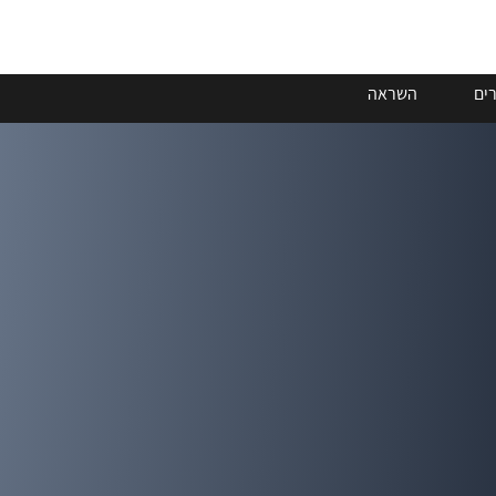
ים
השראה