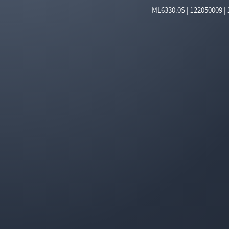
ML6330.0S
|
122050009 |