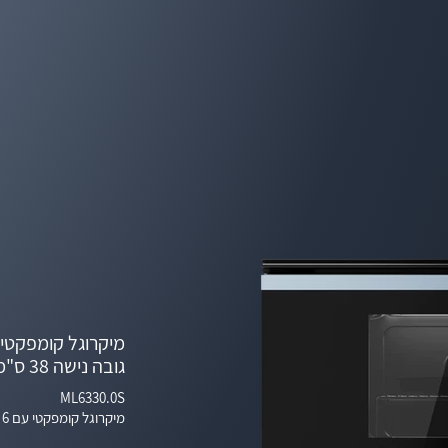
גובה נישה 38 ס"מ וציר דלת בצד שמאל
ML6330.0S
מיקרוגל קומפקטי עם 6 פונקציות וגריל - גובה נישה 38 ס"מ וציר דלת בצד שמאל