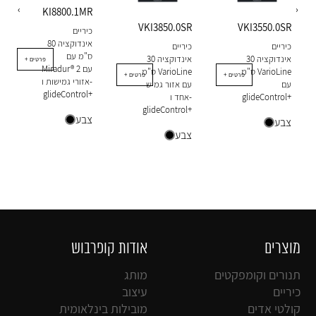
‹
›
KI8800.1MR
VKI3850.0SR
VKI3550.0SR
כיריים
אינדוקציה 80
כיריים
כיריים
ס"מ עם
אינדוקציה 30
אינדוקציה 30
+ פרטים
Miradur® עם 2
ס"מ VarioLine
ס"מ VarioLine
+ פרטים
+ פרטים
אזורי גמישות ו-
עם
עם אזור גמיש
glideControl+
glideControl+
אחד ו-
glideControl+
צבע
צבע
צבע
מוצרים
אודות קופרבוש
תנורים וקומפקטים
מותג
כיריים
עיצוב
קולטי אדים
מובילות בינלאומית