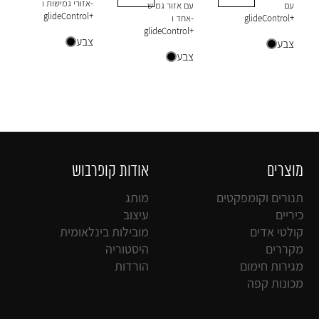
אזורי גמישות ו-
עם
עם אזור גמיש
glideControl+
glideControl+
אחד ו-
glideControl+
צבע
צבע
צבע
מוצרים
אודות קופרבוש
תנורים וקומפקטים
מותג
כיריים
עיצוב
קולטי אדים
מובילות בינלאומית
מקררים
היסטוריה
מגירות חימום
הורדות
מכונות קפה