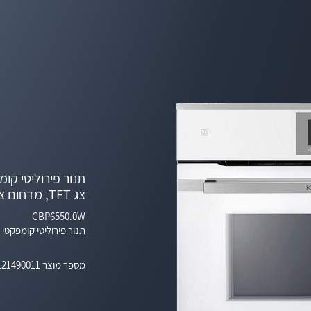
צג TFT, מדחום צלייה ו-22 פונקציות
CBP6550.0W
תנור פירוליטי קומפקטי עם ÖKOTHERM®, צג TFT, מדחום צלייה ו-22
מספר מוצר
 121490011