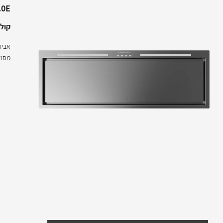
.0E
קולט אד
אביז
מסנן 