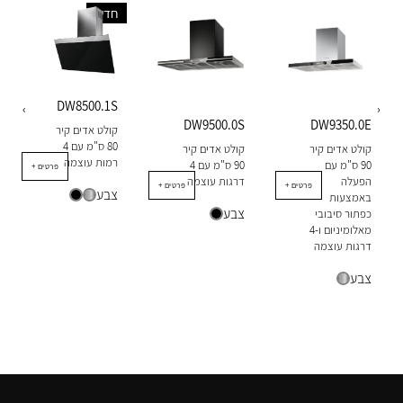
חדש
DW8500.1S
‹
›
DW9500.0S
DW9350.0E
קולט אדים קיר
80 ​​ס"מ עם 4
קולט אדים קיר
קולט אדים קיר
רמות עוצמה
90 ס"מ עם
90 ס"מ עם 4
+ פרטים
הפעלה
דרגות עוצמה
+ פרטים
+ פרטים
צבע
באמצעות
צבע
כפתור סיבובי
מאלומיניום ו-4
דרגות עוצמה
צבע