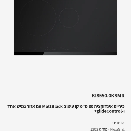
KI8550.0KSMR
כיריים אינדוקציה 80 ס"מ קו עיצוב MattBlack עם אזור גמיש אחד
ו-glideControl+
אביזרים:
FlexiGrill - מק"ט 1303