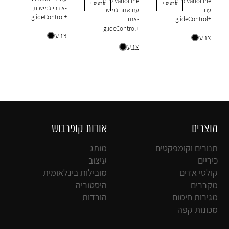
ס"מ VarioLine
ס"מ VarioLine
+ פרטים
+ פרטים
אזורי גמישות ו-
עם
עם אזור גמיש
glideControl+
glideControl+
אחד ו-
glideControl+
צבע
צבע
צבע
מוצרים
אודות קופרבוש
תנורים וקומפקטים
מותג
כיריים
עיצוב
קולטי אדים
מובילות בינלאומית
מקררים
היסטוריה
מגירות חימום
הורדות
מכונות קפה