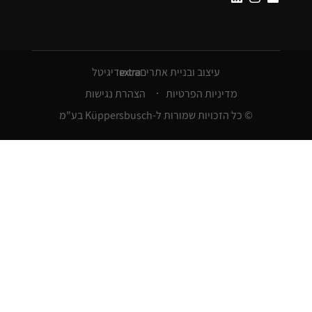
עיצוב ובניית אתרים
דיגיטל
מדיניות הפרטיות
הצהרת נגישות
© כל הזכויות שמורות ל-Küppersbusch בע”מ