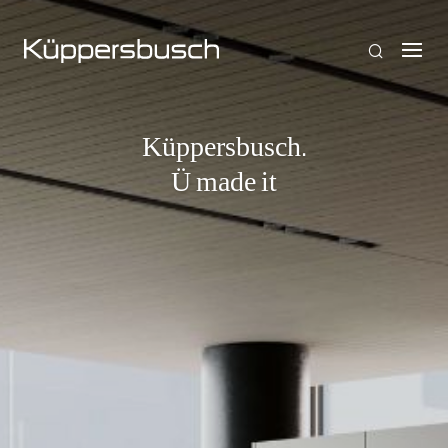
Küppersbusch.
Ü made it