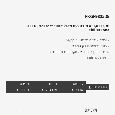
FKGF9835.0i
מקרר מקפיא מובנה עם פאנל אחורי LED, NoFrost ו-
ChillerZone
• צריכת אנרגיה בשנה 250 ק"ו/ש'
• יכולת הקפאה 4.0 ק"ג24/ ש'
• משך אחסון במקרה של תקלת חשמל 10 שעות
• רמת רעש 41dB
שרטוט
תווית
מפרט
מדריכים
טכני
אנרגיה
מוצר
מאפיינים