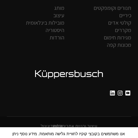
תנורים וקומפקטים
מותג
כיריים
עיצוב
קולטי אדים
מובילות בינלאומית
מקררים
היסטוריה
מגירות חימום
הורדות
מכונות קפה
עיצוב ובניית אתרים
דיגיטל
אנו משתמשים בקובצי קוקיז לחוויית גלישה מותאמת. מידע נוסף ניתן
מדיניות הפרטיות
הצהרת נגישות